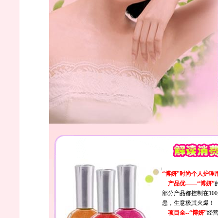
“博妍”时尚个人护理
产品优——“博妍”
部分产品都控制在1
患，生意极其火爆！
项目全--“博妍”
经